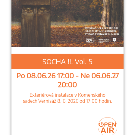
SOCHA !!! Vol. 5
Po 08.06.26 17:00 - Ne 06.06.27
20:00
Exteriérová instalace v Komenského
sadech.Vernisáž 8. 6. 2026 od 17:00 hodin.