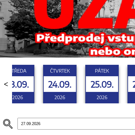
STŘEDA
ČTVRTEK
PÁTEK
23.09.
24.09.
25.09.
<
2026
2026
2026