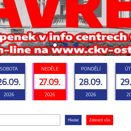
SOBOTA
NEDĚLE
PONDĚLÍ
ÚT
26.09.
27.09.
28.09.
29
2026
2026
2026
2
Hledat
Zobrazit vše