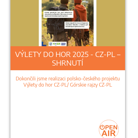
VÝLETY DO HOR 2025 - CZ-PL –
SHRNUTÍ
Dokončili jsme realizaci polsko-českého projektu
Výlety do hor CZ-PL/ Górskie rajzy CZ-PL