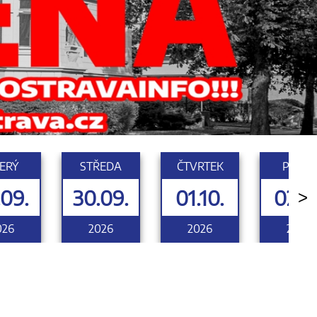
ERÝ
STŘEDA
ČTVRTEK
PÁTEK
.09.
30.09.
01.10.
02.10
>
026
2026
2026
2026