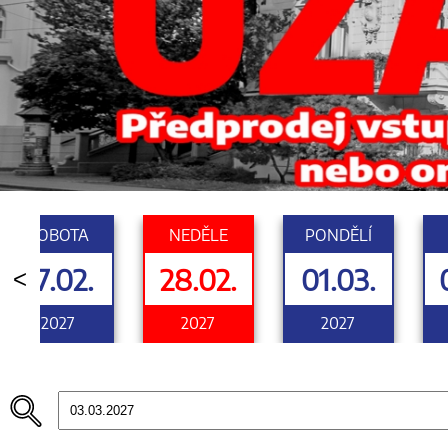
SOBOTA
NEDĚLE
PONDĚLÍ
27.02.
28.02.
01.03.
<
2027
2027
2027