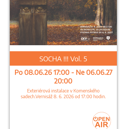
SOCHA !!! Vol. 5
Po 08.06.26 17:00 - Ne 06.06.27
20:00
Exteriérová instalace v Komenského
sadech.Vernisáž 8. 6. 2026 od 17:00 hodin.