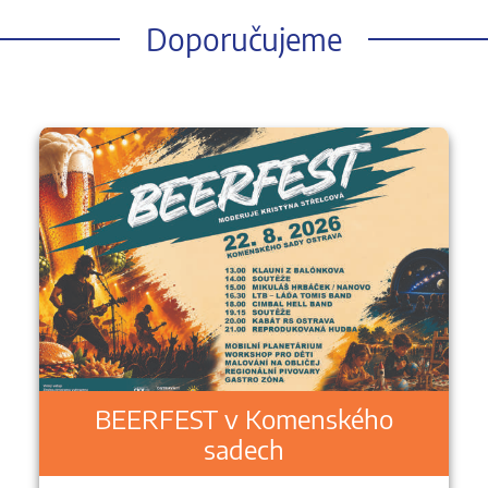
Doporučujeme
BEERFEST v Komenského
sadech