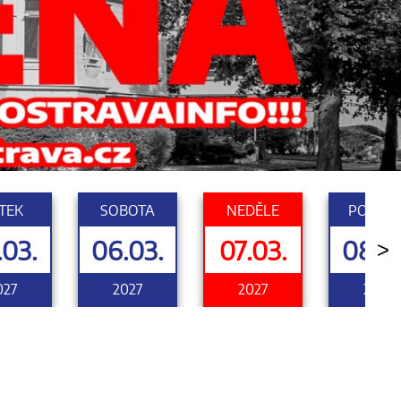
TEK
SOBOTA
NEDĚLE
PONDĚL
.03.
06.03.
07.03.
08.0
>
027
2027
2027
2027