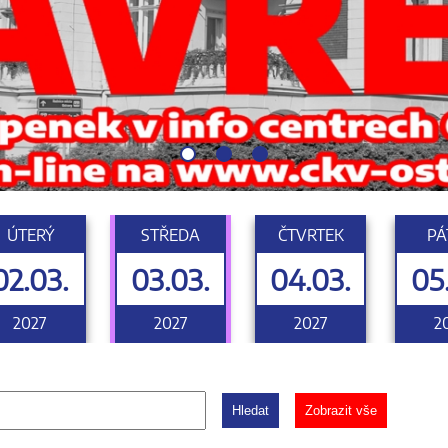
ÚTERÝ
STŘEDA
ČTVRTEK
PÁ
02.03.
03.03.
04.03.
05
2027
2027
2027
2
Hledat
Zobrazit vše