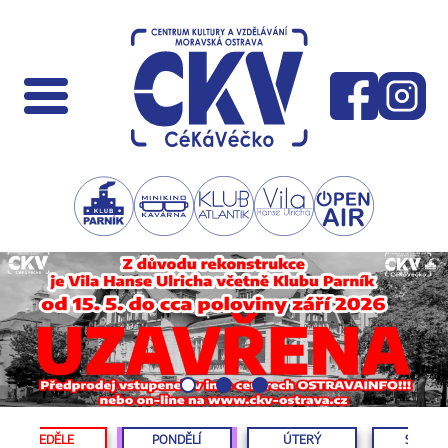
NEDĚLE
PONDĚLÍ
ÚTERÝ
STŘED