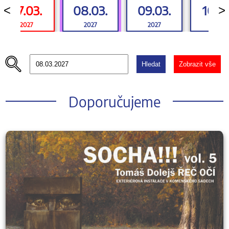
07.03.
08.03.
09.03.
10.03
<
>
2027
2027
2027
2027
Hledat
Zobrazit vše
Doporučujeme