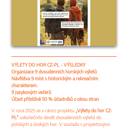
VÝLETY DO HOR CZ-PL - VÝSLEDKY
Organizace 9 dvoudenních horských výletů
Návštěva 9 míst s historickým a rekreačním
charakterem.
9 jazykových večerů
Účast přibližně 50 % účastníků z obou stran
V roce 2025 se v rámci projektu
„Výlety do hor CZ-
PL”
uskutečnilo devět dvoudenních výletů do
polských a českých hor. V souladu s projektovými