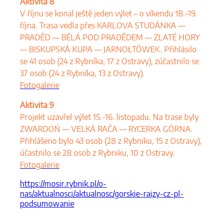
Aktivita 8
V říjnu se konal ještě jeden výlet – o víkendu 18.–19.
října. Trasa vedla přes KARLOVA STUDÁNKA —
PRADĚD — BĚLÁ POD PRADĚDEM — ZLATÉ HORY
— BISKUPSKÁ KUPA — JARNOŁTÓWEK. Přihlásilo
se 41 osob (24 z Rybníka, 17 z Ostravy), zúčastnilo se
37 osob (24 z Rybníka, 13 z Ostravy).
Fotogalerie
Aktivita 9
Projekt uzavřel výlet 15.-16. listopadu. Na trase byly
ZWARDOŃ — VELKÁ RAČA — RYCERKA GÓRNA.
Přihlášeno bylo 43 osob (28 z Rybniku, 15 z Ostravy),
účastnilo se 28 osob z Rybniku, 10 z Ostravy.
Fotogalerie
https://mosir.rybnik.pl/o-
nas/aktualnosci/aktualnosc/gorskie-rajzy-cz-pl-
podsumowanie