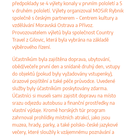
předpoklady se 4 výlety konaly v prvním pololetí a 5
v druhém pololetí. Výlety organizoval MOSiR Rybnik
společně s českým partnerem – Centrem kultury a
vzdělávání Moravská Ostrava a Přívoz.
Provozovatelem výletů byla společnost Country
Travel z Gilovic, která byla vybrána na základě
výběrového řízení.
Účastníkům byla zajištěna doprava, ubytování,
oběd/večeře první den a snídaně druhý den, vstupy
do objektů (pokud byly vyžadovány vstupenky),
úrazové pojištění a také péče průvodce. Uvedené
služby byly účastníkům poskytovány zdarma.
Účastníci si museli sami zajistit dopravu na místo
srazu odjezdu autobusu a finanční prostředky na
vlastní výdaje. Kromě horských túr program
zahrnoval prohlídky místních atrakcí, jako jsou
muzea, hrady, parky, a také polsko-české jazykové
večery, které sloužily k vzájemnému poznávání a