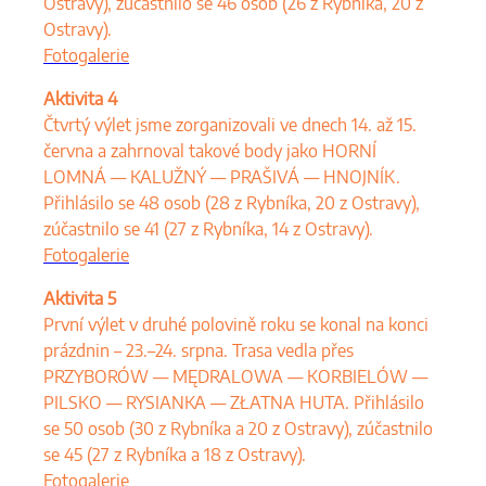
Ostravy), zúčastnilo se 46 osob (26 z Rybnika, 20 z
Ostravy).
Fotogalerie
Aktivita 4
Čtvrtý výlet jsme zorganizovali ve dnech 14. až 15.
června a zahrnoval takové body jako HORNÍ
LOMNÁ — KALUŽNÝ — PRAŠIVÁ — HNOJNÍK.
Přihlásilo se 48 osob (28 z Rybníka, 20 z Ostravy),
zúčastnilo se 41 (27 z Rybníka, 14 z Ostravy).
Fotogalerie
Aktivita 5
První výlet v druhé polovině roku se konal na konci
prázdnin – 23.–24. srpna. Trasa vedla přes
PRZYBORÓW — MĘDRALOWA — KORBIELÓW —
PILSKO — RYSIANKA — ZŁATNA HUTA. Přihlásilo
se 50 osob (30 z Rybníka a 20 z Ostravy), zúčastnilo
se 45 (27 z Rybníka a 18 z Ostravy).
Fotogalerie