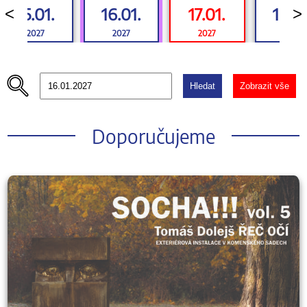
15.01.
16.01.
17.01.
18.01
<
>
2027
2027
2027
2027
Hledat
Zobrazit vše
Doporučujeme