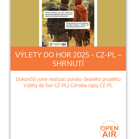
VÝLETY DO HOR 2025 - CZ-PL –
SHRNUTÍ
Dokončili jsme realizaci polsko-českého projektu
Výlety do hor CZ-PL/ Górskie rajzy CZ-PL