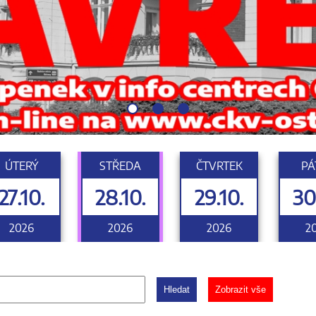
ÚTERÝ
STŘEDA
ČTVRTEK
PÁ
27.10.
28.10.
29.10.
30
2026
2026
2026
2
Hledat
Zobrazit vše