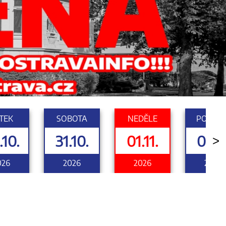
TEK
SOBOTA
NEDĚLE
PONDĚL
.10.
31.10.
01.11.
02.11
>
026
2026
2026
2026