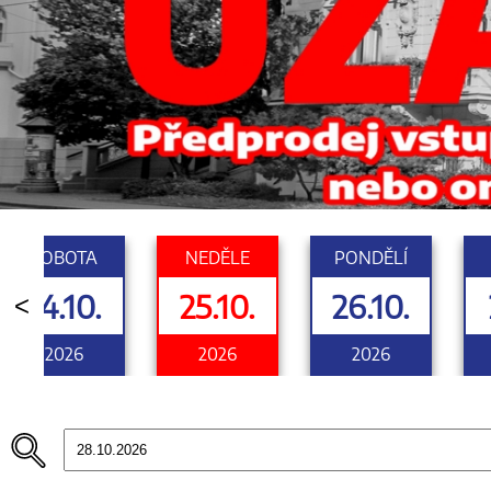
SOBOTA
NEDĚLE
PONDĚLÍ
24.10.
25.10.
26.10.
<
2026
2026
2026