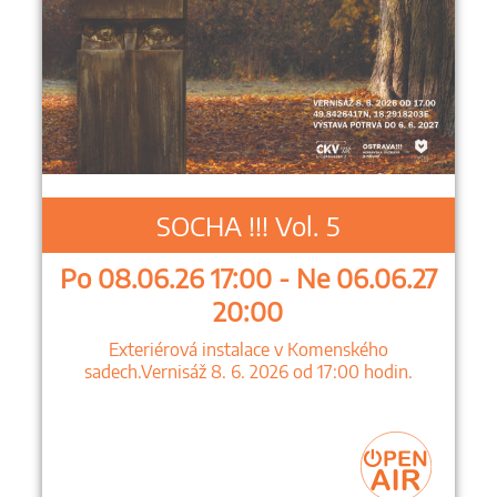
SOCHA !!! Vol. 5
Po 08.06.26 17:00 - Ne 06.06.27
20:00
Exteriérová instalace v Komenského
sadech.Vernisáž 8. 6. 2026 od 17:00 hodin.