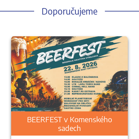
Doporučujeme
BEERFEST v Komenského
sadech