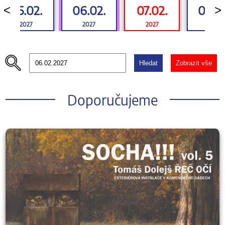
05.02.
06.02.
07.02.
08.0
<
>
2027
2027
2027
2027
Hledat
Zobrazit vše
Doporučujeme