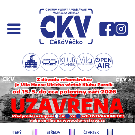
ÚTERÝ
STŘEDA
ČTVRTEK
PÁTEK