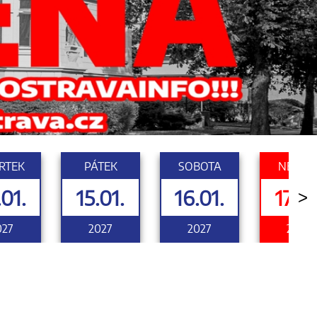
RTEK
PÁTEK
SOBOTA
NEDĚL
.01.
15.01.
16.01.
17.01
>
027
2027
2027
2027