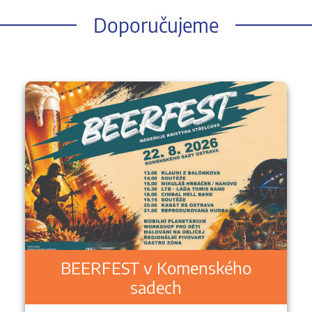
Doporučujeme
BEERFEST v Komenského
sadech