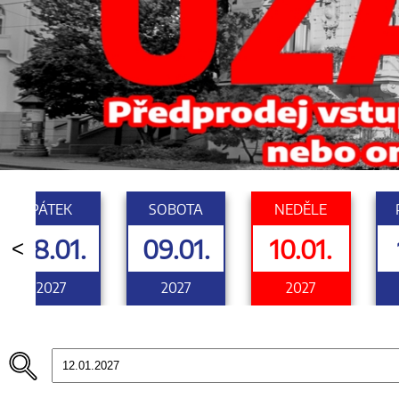
PÁTEK
SOBOTA
NEDĚLE
08.01.
09.01.
10.01.
<
2027
2027
2027