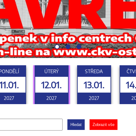
PONDĚLÍ
ÚTERÝ
STŘEDA
ČTV
11.01.
12.01.
13.01.
14
2027
2027
2027
2
Hledat
Zobrazit vše