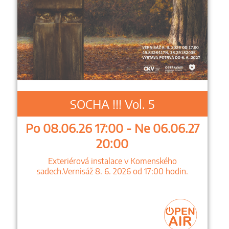
SOCHA !!! Vol. 5
Po 08.06.26 17:00 - Ne 06.06.27
20:00
Exteriérová instalace v Komenského
sadech.Vernisáž 8. 6. 2026 od 17:00 hodin.