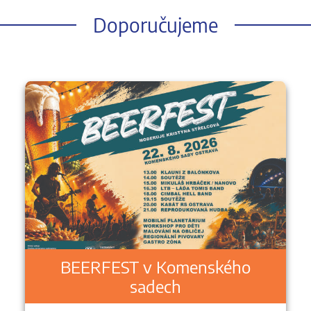
Doporučujeme
BEERFEST v Komenského
sadech