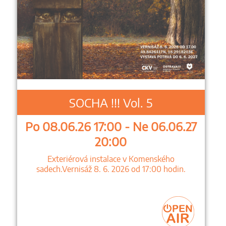
SOCHA !!! Vol. 5
Po 08.06.26 17:00 - Ne 06.06.27
20:00
Exteriérová instalace v Komenského
sadech.Vernisáž 8. 6. 2026 od 17:00 hodin.