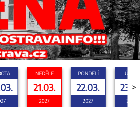
BOTA
NEDĚLE
PONDĚLÍ
ÚTERÝ
.03.
21.03.
22.03.
23.03
>
027
2027
2027
2027