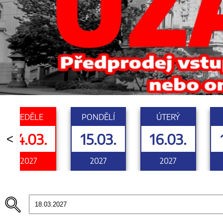
NEDĚLE
PONDĚLÍ
ÚTERÝ
14.03.
15.03.
16.03.
<
2027
2027
2027