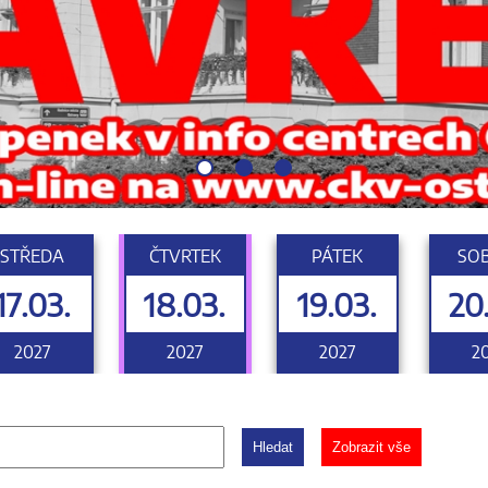
STŘEDA
ČTVRTEK
PÁTEK
SO
17.03.
18.03.
19.03.
20
2027
2027
2027
2
Hledat
Zobrazit vše