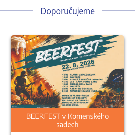
Doporučujeme
BEERFEST v Komenského
sadech