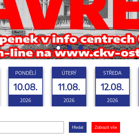
PONDĚLÍ
ÚTERÝ
STŘEDA
10.08.
11.08.
12.08.
2026
2026
2026
Hledat
Zobrazit vše